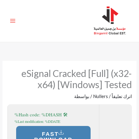
خطي
لى
لمحتوى
eSignal Cracked [Full] (x32-
x64) [Windows] Tested
اترك تعليقاً
/
Nullers
/ بواسطة
🛠 Hash code: %DHASH%
Last modification: %DDATE%
FAST