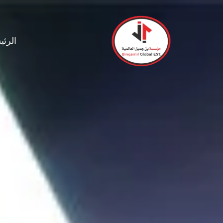
خطي
لى
لمحتوى
الرئي