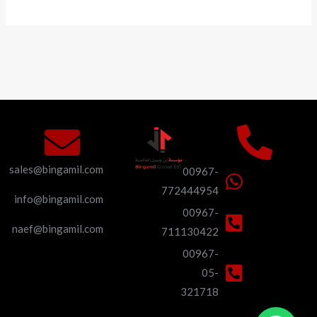
sales@bingamil.com
00967-
772444954
info@bingamil.com
00967-
naef@bingamil.com
711130422
00967-
05-
321718