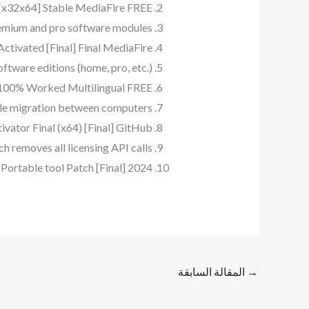
 [x32x64] Stable MediaFire FREE
premium and pro software modules
ctivated [Final] Final MediaFire
ftware editions (home, pro, etc.)
4 100% Worked Multilingual FREE
ple migration between computers
vator Final (x64) [Final] GitHub
ch removes all licensing API calls
Portable tool Patch [Final] 2024
→
المقالة السابقة