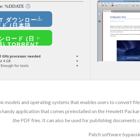
Last update: %DDATE%
ST ダウンロー
ド (日本語)
ンロード (日
) TORRENT
1 GHz processor needed
st 4 GB
Enough for tools
ok models and operating systems that enables users to convert fil
handy application that comes preinstalled on the Hewlett Packard 
the PDF files. It can also be used for publishing documents 
Patch software bypassin