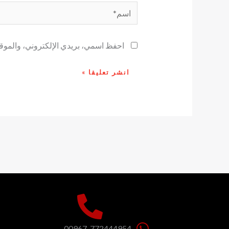
اسم*
احفظ اسمي، بريدي الإلكتروني، والموقع 
00967-772444954