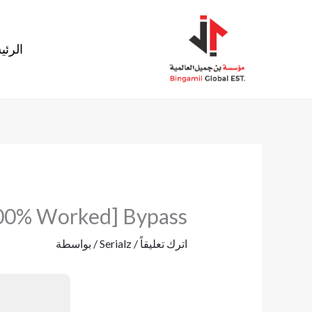
خطي
لى
الرئي
لمحتوى
100% Worked] Bypass
اترك تعليقاً
/
Serialz
/ بواسطة