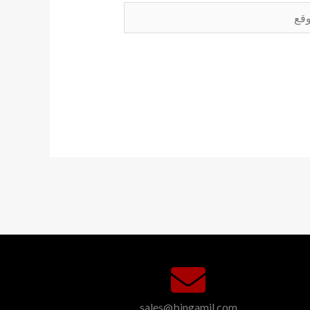
ع
sales@bingamil.com