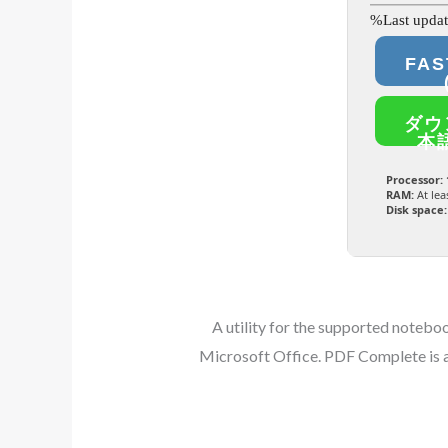
FA
ダウ
本語
Processor:
RAM:
At lea
Disk space:
A utility for the supported notebo
Microsoft Office. PDF Complete is a 