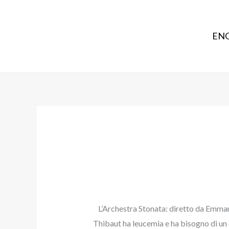
ENG
L’Archestra Stonata: diretto da Emman
Thibaut ha leucemia e ha bisogno di un