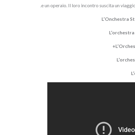
e un operaio. Il loro incontro suscita un viaggi
L’Onchestra St
L’orchestra
L’Orches
L’orche
L