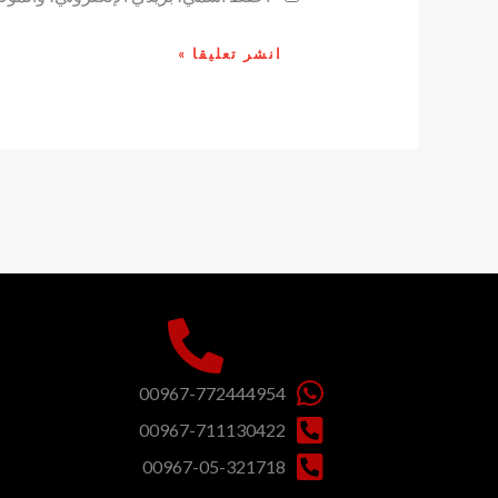
00967-772444954
00967-711130422
00967-05-321718