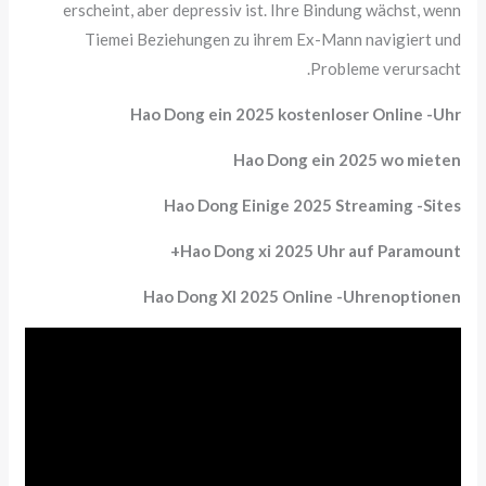
erscheint, aber depressiv ist. Ihre Bindung wächst, wenn
Tiemei Beziehungen zu ihrem Ex-Mann navigiert und
Probleme verursacht.
Hao Dong ein 2025 kostenloser Online -Uhr
Hao Dong ein 2025 wo mieten
Hao Dong Einige 2025 Streaming -Sites
Hao Dong xi 2025 Uhr auf Paramount+
Hao Dong XI 2025 Online -Uhrenoptionen