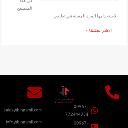
في هذا
المتصفح
لاستخدامها المرة المقبلة في تعليقي.
00967-
sales@bingamil.com
772444954
info@bingamil.com
00967-